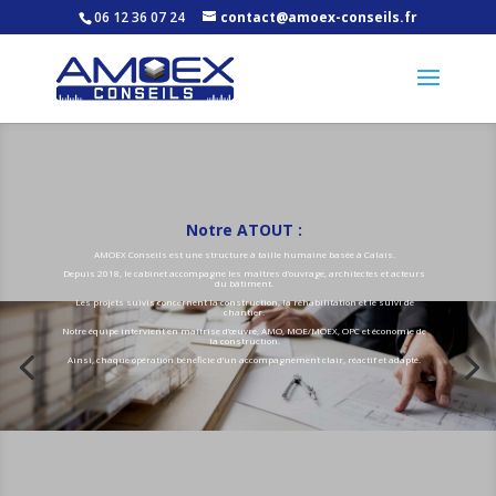
06 12 36 07 24
contact@amoex-conseils.fr
Notre ATOUT :
AMOEX Conseils est une structure à taille humaine basée à Calais.
Depuis 2018, le cabinet accompagne les maîtres d’ouvrage, architectes et acteurs
du bâtiment.
Les projets suivis concernent la construction, la réhabilitation et le suivi de
chantier.
Notre équipe intervient en maîtrise d’œuvre, AMO, MOE/MOEX, OPC et économie de
la construction.
Ainsi, chaque opération bénéficie d’un accompagnement clair, réactif et adapté.