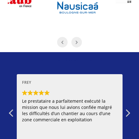
Témoignages clients
FREY
CUB
tes
Le prestataire a parfaitement exécuté la
Poi
mission que nous lui avions confiée malgré
les difficultés d’un chantier au cours d’une
-Da
zone commerciale en exploitation
-La
Lir
con